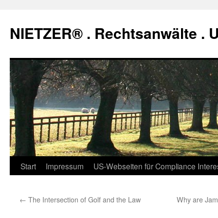
Zum
Inhalt
NIETZER® . Rechtsanwälte .
springen
Start
Impressum
US-Webseiten für Compliance Intere
←
The Intersection of Golf and the Law
Why are Jame