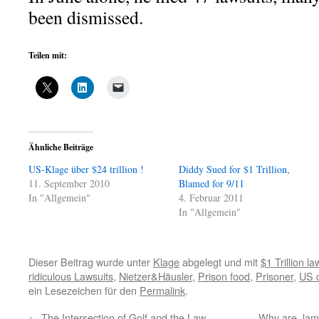
been dismissed.
Teilen mit:
Ähnliche Beiträge
US-Klage über $24 trillion !
Diddy Sued for $1 Trillion,
11. September 2010
Blamed for 9/11
In "Allgemein"
4. Februar 2011
In "Allgemein"
Dieser Beitrag wurde unter
Klage
abgelegt und mit
$1 Trillion la
ridiculous Lawsuits
,
Nietzer&Häusler
,
Prison food
,
Prisoner
,
US c
ein Lesezeichen für den
Permalink
.
←
The Intersection of Golf and the Law
Why are Jame