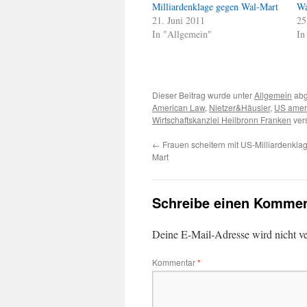
Milliardenklage gegen Wal-Mart
Wa
21. Juni 2011
25
In "Allgemein"
In
Dieser Beitrag wurde unter
Allgemein
abg
American Law
,
Nietzer&Häusler
,
US amer
Wirtschaftskanzlei Heilbronn Franken
vers
←
Frauen scheitern mit US-Milliardenkla
Mart
Schreibe einen Kommen
Deine E-Mail-Adresse wird nicht ver
Kommentar
*