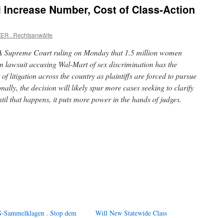
l Increase Number, Cost of Class-Action
ER . Rechtsanwälte
 Supreme Court ruling on Monday that 1.5 million women
on lawsuit accusing Wal-Mart of sex discrimination has the
 of litigation across the country as plaintiffs are forced to pursue
nally, the decision will likely spur more cases seeking to clarify
til that happens, it puts more power in the hands of judges.
-Sammelklagen . Stop dem
Will New Statewide Class