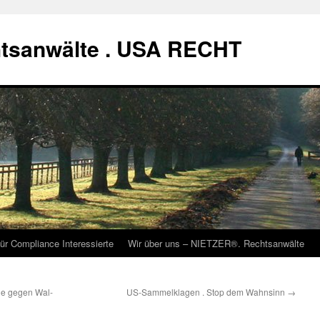
tsanwälte . USA RECHT
ür Compliance Interessierte
Wir über uns – NIETZER®. Rechtsanwälte
ge gegen Wal-
US-Sammelklagen . Stop dem Wahnsinn
→