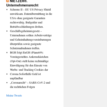
NIETZER®.
Unternehmensrecht
Schrems II – EU US Privacy Shield
unwirksam. Datenübermittlung in die
USA ohne geeignete Garantien
rechtswidrig. Bußgelder und
Betriebsschließungen drohen.
Geschäftsgeheimnisgesetz –
Unternehmen sollten Arbeitsverträge
und Geheimhaltungsvereinbarungen
überprüfen sowie geeignete
Schutzmaßnahmen treffen.
BGH folgt EuGH (Planet49):
Voreingestelltes Ankreuzkästchen
(Opt-Out) stellt keine rechtmäßige
Einwilligung für den Einsatz von
Werbe- und Tracking Cookies dar
Corona Soforthilfe Geld ist
unpfändbar
„Coronarecht“ – SARS-CoV-2 und
die rechtlichen Folgen
Meine Tweets