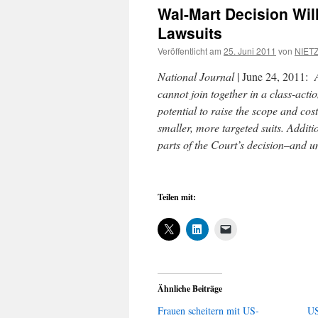
Wal-Mart Decision Wil
Lawsuits
Veröffentlicht am
25. Juni 2011
von
NIETZ
National Journal
| June 24, 2011:
A
cannot join together in a class-acti
potential to raise the scope and cost
smaller, more targeted suits. Additio
parts of the Court’s decision–and un
Teilen mit:
Ähnliche Beiträge
Frauen scheitern mit US-
US