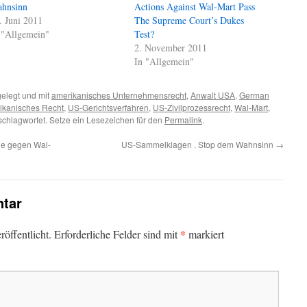
hnsinn
Actions Against Wal-Mart Pass
. Juni 2011
The Supreme Court’s Dukes
 "Allgemein"
Test?
2. November 2011
In "Allgemein"
elegt und mit
amerikanisches Unternehmensrecht
,
Anwalt USA
,
German
ikanisches Recht
,
US-Gerichtsverfahren
,
US-Zivilprozessrecht
,
Wal-Mart
,
chlagwortet. Setze ein Lesezeichen für den
Permalink
.
ge gegen Wal-
US-Sammelklagen . Stop dem Wahnsinn
→
tar
*
öffentlicht.
Erforderliche Felder sind mit
markiert