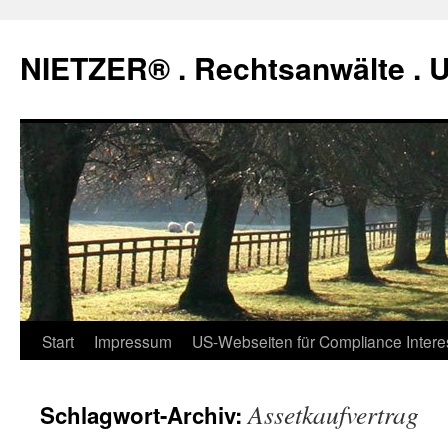
Zum
Inhalt
NIETZER® . Rechtsanwälte .
springen
Start
Impressum
US-Webseiten für Compliance Intere
Assetkaufvertrag
Schlagwort-Archiv: