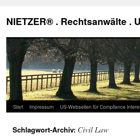
Zum
Inhalt
NIETZER® . Rechtsanwälte .
springen
Start
Impressum
US-Webseiten für Compliance Intere
Civil Law
Schlagwort-Archiv: