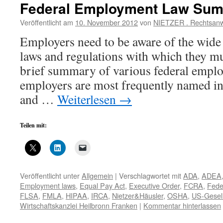
Federal Employment Law Su
Veröffentlicht am
10. November 2012
von
NIETZER . Rechtsanw
Employers need to be aware of the wid
laws and regulations with which they m
brief summary of various federal empl
employers are most frequently named in
and …
Weiterlesen
→
Teilen mit:
Veröffentlicht unter
Allgemein
|
Verschlagwortet mit
ADA
,
ADEA
Employment laws
,
Equal Pay Act
,
Executive Order
,
FCRA
,
Fede
FLSA
,
FMLA
,
HIPAA
,
IRCA
,
Nietzer&Häusler
,
OSHA
,
US-Gesell
Wirtschaftskanzlei Heilbronn Franken
|
Kommentar hinterlassen