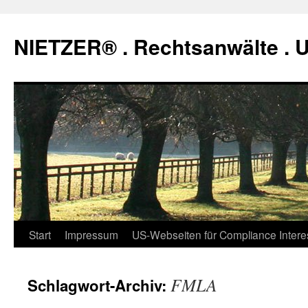
Zum
Inhalt
NIETZER® . Rechtsanwälte .
springen
Start
Impressum
US-Webseiten für Compliance Intere
FMLA
Schlagwort-Archiv: