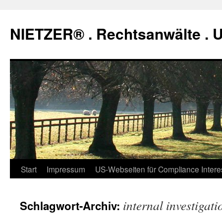
Zum
Inhalt
NIETZER® . Rechtsanwälte .
springen
Start
Impressum
US-Webseiten für Compliance Intere
internal investigati
Schlagwort-Archiv: