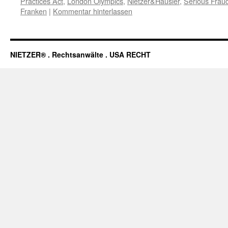
Practices Act
,
London Olympics
,
Nietzer&Häusler
,
Serious Fraud
Franken
|
Kommentar hinterlassen
NIETZER® . Rechtsanwälte . USA RECHT