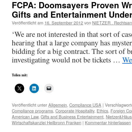
FCPA: Doomsayers Proven Wro
Gifts and Entertainment Under
Veröffentlicht am
16. September 2012
von
NIETZER . Rechtsan
‘We are not interested in that sort of cas
hearing that a large company has myste
bidding for a big contract. The sort of 
investigating would not be tickets …
We
Teilen mit:
Veröffentlicht unter
Allgemein
,
Compliance USA
|
Verschlagwort
Compliance programs
,
Corporate Hospitality
,
Ethics
,
Foreign Cor
American Law
,
Gifts and Business Entertainment
,
Nietzer&Häus
Wirtschaftskanzlei Heilbronn Franken
|
Kommentar hinterlassen