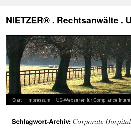
Zum
Inhalt
NIETZER® . Rechtsanwälte .
springen
Start
Impressum
US-Webseiten für Compliance Intere
Corporate Hospital
Schlagwort-Archiv: