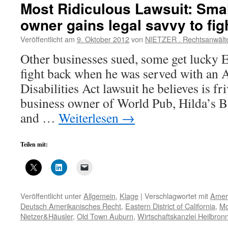
Most Ridiculous Lawsuit: Sma
owner gains legal savvy to fig
Veröffentlicht am
9. Oktober 2012
von
NIETZER . Rechtsanwält
Other businesses sued, some get lucky 
fight back when he was served with an
Disabilities Act lawsuit he believes is 
business owner of World Pub, Hilda’s B
and …
Weiterlesen
→
Teilen mit:
Veröffentlicht unter
Allgemein
,
Klage
|
Verschlagwortet mit
Ameri
Deutsch Amerikanisches Recht
,
Eastern District of California
,
Mo
Nietzer&Häusler
,
Old Town Auburn
,
Wirtschaftskanzlei Heilbron