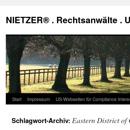
Zum
Inhalt
NIETZER® . Rechtsanwälte .
springen
Start
Impressum
US-Webseiten für Compliance Intere
Eastern District of
Schlagwort-Archiv: