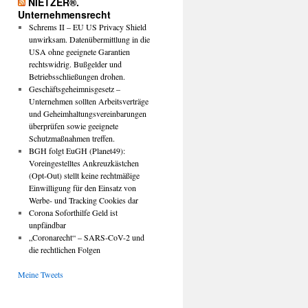
NIETZER®.
Unternehmensrecht
Schrems II – EU US Privacy Shield
unwirksam. Datenübermittlung in die
USA ohne geeignete Garantien
rechtswidrig. Bußgelder und
Betriebsschließungen drohen.
Geschäftsgeheimnisgesetz –
Unternehmen sollten Arbeitsverträge
und Geheimhaltungsvereinbarungen
überprüfen sowie geeignete
Schutzmaßnahmen treffen.
BGH folgt EuGH (Planet49):
Voreingestelltes Ankreuzkästchen
(Opt-Out) stellt keine rechtmäßige
Einwilligung für den Einsatz von
Werbe- und Tracking Cookies dar
Corona Soforthilfe Geld ist
unpfändbar
„Coronarecht“ – SARS-CoV-2 und
die rechtlichen Folgen
Meine Tweets