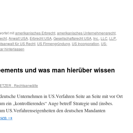
ortet mit
amerikanisches Erbrecht
,
amerikanisches Unternehmensrecht
,
recht
,
Anwalt USA
,
Erbrecht USA
,
Gesellschaftsrecht USA
,
Inc.
,
LLC
,
LLP.
,
tsanwalt für US Recht
,
US Firmengründung
,
US Incorporation
,
US-
r hinterlassen
eements und was man hierüber wissen
ETZER . Rechtsanwälte
sche Unternehmen in US.Verfahren Seite an Seite mit vor Ort
um ein „kontrollierendes“ Auge betreff Strategie und (insbes.
es um US.Verfahrenseigenheiten den deutschen Mandanten
esen
→