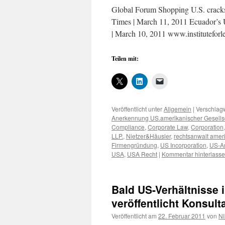
Global Forum Shopping U.S. cracks 
Times | March 11, 2011 Ecuador’
| March 10, 2011 www.instituteforl
Teilen mit:
Veröffentlicht unter
Allgemein
|
Verschlagw
Anerkennung US.amerikanischer Gesells
Compliance
,
Corporate Law
,
Corporation
LLP.
,
Nietzer&Häusler
,
rechtsanwalt amer
Firmengründung
,
US Incorporation
,
US-A
USA
,
USA Recht
|
Kommentar hinterlass
Bald US-Verhältnisse
veröffentlicht Konsu
Veröffentlicht am
22. Februar 2011
von
NI