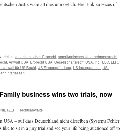
eutschen Justiz wäre all dies unmöglich. Hier link zu Faces of
ortet mit
amerikanisches Erbrecht
,
amerikanisches Unternehmensrecht
,
recht
,
Anwalt USA
,
Erbrecht USA
,
Gesellschaftsrecht USA
,
Inc.
,
LLC
,
LLP.
,
tsanwalt für US Recht
,
US Firmengründung
,
US Incorporation
,
US-
r hinterlassen
 Family business wins two trials, now
NIETZER . Rechtsanwälte
den USA – auf dass Deutschland nicht dieselben (System) Fehler
ike to sit in a jury trial and see your life being auctioned off to