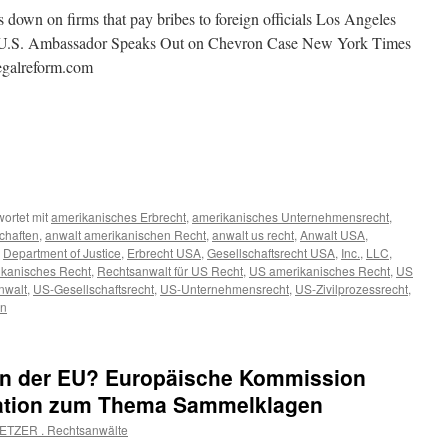
down on firms that pay bribes to foreign officials Los Angeles
s U.S. Ambassador Speaks Out on Chevron Case New York Times
egalreform.com
ortet mit
amerikanisches Erbrecht
,
amerikanisches Unternehmensrecht
,
chaften
,
anwalt amerikanischen Recht
,
anwalt us recht
,
Anwalt USA
,
,
Department of Justice
,
Erbrecht USA
,
Gesellschaftsrecht USA
,
Inc.
,
LLC
,
ikanisches Recht
,
Rechtsanwalt für US Recht
,
US amerikanisches Recht
,
US
nwalt
,
US-Gesellschaftsrecht
,
US-Unternehmensrecht
,
US-Zivilprozessrecht
,
en
 in der EU? Europäische Kommission
ltation zum Thema Sammelklagen
ETZER . Rechtsanwälte