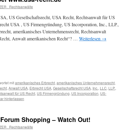
ZER . Rechtsanwälte
SA, US Gesellschaftsrecht, USA Recht, Rechtsanwalt für US
srecht USA , US Firmengründung, US Incorporation, Inc., LLP.,
recht, amerikanisches Unternehmensrecht, Rechtsanwalt
Recht, Anwalt amerikanischen Recht“? …
Weiterlesen
→
ortet mit
amerikanisches Erbrecht
,
amerikanisches Unternehmensrecht
,
recht
,
Anwalt USA
,
Erbrecht USA
,
Gesellschaftsrecht USA
,
Inc.
,
LLC
,
LLP.
,
tsanwalt für US Recht
,
US Firmengründung
,
US Incorporation
,
US-
r hinterlassen
l Forum Shopping – Watch Out!
ZER . Rechtsanwälte