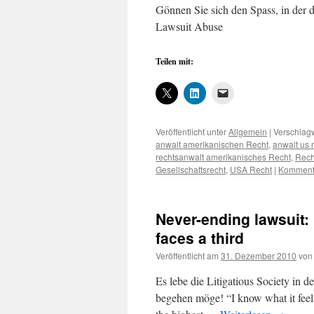
Gönnen Sie sich den Spass, in der d
Lawsuit Abuse
Teilen mit:
Veröffentlicht unter
Allgemein
|
Verschlagw
anwalt amerikanischen Recht
,
anwalt us 
rechtsanwalt amerikanisches Recht
,
Rech
Gesellschaftsrecht
,
USA Recht
|
Kommenta
Never-ending lawsuit:
faces a third
Veröffentlicht am
31. Dezember 2010
von
Es lebe die Litigatious Society in 
begehen möge! “I know what it feels l