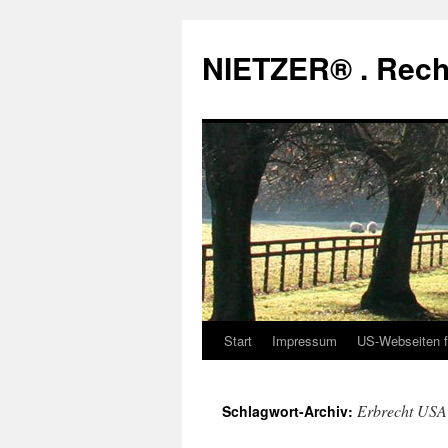
Zum
Inhalt
NIETZER® . Rech
springen
Start
Impressum
US-Webseiten f
Erbrecht USA
Schlagwort-Archiv: