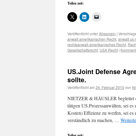
Teilen mit:
Veröffentlicht unter
Allgemein
|
Verschlagw
anwalt amerikanischen Recht
,
anwalt us 
rechtsanwalt amerikanisches Recht
,
Rech
Gesellschaftsrecht
,
USA Recht
|
Kommenta
US.Joint Defense Agr
sollte.
Veröffentlicht am
24. Februar 2010
von
NI
NIETZER & HÄUSLER begleitet deut
tätigen US.Prozessanwälten, sei es 
Kosten) Effizienz zu werfen, sei 
verständlich zu machen, …
Weiterl
Teilen mit: