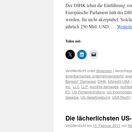
Der DIHK lehnt die Einführung vo
Europäische Parlament hält der DIH
werden, für nicht akzeptabel. Solc
jährlich 250 Mrd. USD, …
Weiterl
Teilen mit:
Veröffentlicht unter
Allgemein
|
Verschlagw
amerikanisches Unternehmensrecht
,
anw
Bargain" Damages
,
DIHK
,
Erbrecht USA
,
Inc.
,
LLC
,
LLP.
,
punitive damages
,
rechts
EU
,
US Firmengründung
,
US Incorporati
Gesetze
,
US-Gesetzgebung
,
USA Recht
|
Die lächerlichsten US
Veröffentlicht am
15. Februar 2011
von
NI