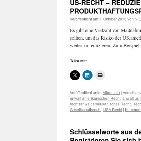
US-RECHT – REDUZI
PRODUKTHAFTUNGSR
Veröffentlicht am
1. Oktober 2016
von
NIE
Es gibt eine Vielzahl von Maßnahm
sollten, um das Risiko der US.amer
weiter zu reduzieren. Zum Beispiel:
Teilen mit:
Veröffentlicht unter
Allgemein
|
Verschlagw
anwalt amerikanischen Recht
,
anwalt us 
rechtsanwalt amerikanisches Recht
,
Rech
Gesellschaftsrecht
,
USA Recht
|
Kommenta
Schlüsselworte aus d
Registrieren Sie sich