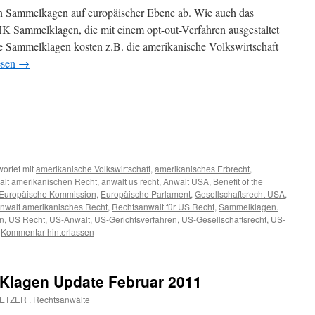
n Sammelkagen auf europäischer Ebene ab. Wie auch das
K Sammelklagen, die mit einem opt-out-Verfahren ausgestaltet
he Sammelklagen kosten z.B. die amerikanische Volkswirtschaft
esen
→
ortet mit
amerikanische Volkswirtschaft
,
amerikanisches Erbrecht
,
alt amerikanischen Recht
,
anwalt us recht
,
Anwalt USA
,
Benefit of the
Europäische Kommission
,
Europäische Parlament
,
Gesellschaftsrecht USA
,
anwalt amerikanisches Recht
,
Rechtsanwalt für US Recht
,
Sammelklagen.
on
,
US Recht
,
US-Anwalt
,
US-Gerichtsverfahren
,
US-Gesellschaftsrecht
,
US-
Kommentar hinterlassen
-Klagen Update Februar 2011
ETZER . Rechtsanwälte