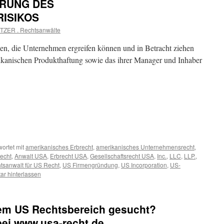
ERUNG DES
ISIKOS
TZER . Rechtsanwälte
en, die Unternehmen ergreifen können und in Betracht ziehen
ikanischen Produkthaftung sowie das ihrer Manager und Inhaber
ortet mit
amerikanisches Erbrecht
,
amerikanisches Unternehmensrecht
,
recht
,
Anwalt USA
,
Erbrecht USA
,
Gesellschaftsrecht USA
,
Inc.
,
LLC
,
LLP.
,
tsanwalt für US Recht
,
US Firmengründung
,
US Incorporation
,
US-
r hinterlassen
em US Rechtsbereich gesucht?
 bei www.usa-recht.de