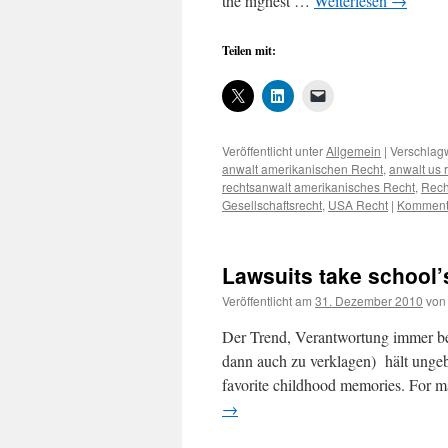
the highest …
Weiterlesen
→
Teilen mit:
Veröffentlicht unter
Allgemein
|
Verschlagw
anwalt amerikanischen Recht
,
anwalt us 
rechtsanwalt amerikanisches Recht
,
Rech
Gesellschaftsrecht
,
USA Recht
|
Kommenta
Lawsuits take school’
Veröffentlicht am
31. Dezember 2010
von
Der Trend, Verantwortung immer be
dann auch zu verklagen) hält ungeb
favorite childhood memories. For 
→