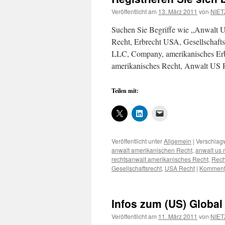
Veröffentlicht am
13. März 2011
von
NIET
Suchen Sie Begriffe wie „Anwalt U
Recht, Erbrecht USA, Gesellschaft
LLC, Company, amerikanisches Erb
amerikanisches Recht, Anwalt US 
Teilen mit:
Veröffentlicht unter
Allgemein
|
Verschlagw
anwalt amerikanischen Recht
,
anwalt us 
rechtsanwalt amerikanisches Recht
,
Rech
Gesellschaftsrecht
,
USA Recht
|
Kommenta
Infos zum (US) Globa
Veröffentlicht am
11. März 2011
von
NIET