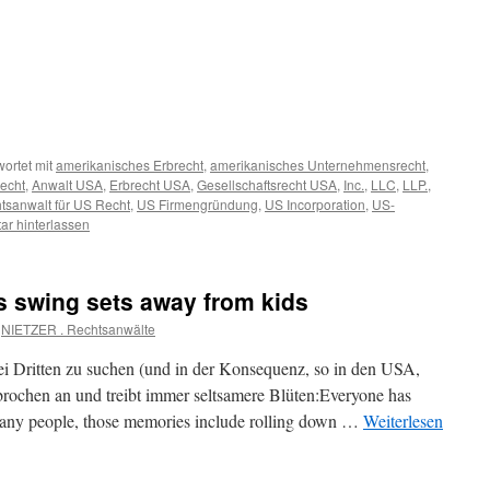
ortet mit
amerikanisches Erbrecht
,
amerikanisches Unternehmensrecht
,
recht
,
Anwalt USA
,
Erbrecht USA
,
Gesellschaftsrecht USA
,
Inc.
,
LLC
,
LLP.
,
tsanwalt für US Recht
,
US Firmengründung
,
US Incorporation
,
US-
r hinterlassen
s swing sets away from kids
NIETZER . Rechtsanwälte
i Dritten zu suchen (und in der Konsequenz, so in den USA,
rochen an und treibt immer seltsamere Blüten:Everyone has
many people, those memories include rolling down …
Weiterlesen