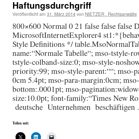
Haftungsdurchgriff
Veröffentlicht am
31. März 2014
von
NIETZER . Rechtsanwälte
800×600 Normal 0 21 false false fal
MicrosoftInternetExplorer4 st1:*{behav
Style Definitions */ table.MsoNormalTa
name:“Normale Tabelle“; mso-tstyle-ro
tstyle-colband-size:0; mso-style-noshow
priority:99; mso-style-parent:““; mso-p
0cm 5.4pt; mso-para-margin:0cm; mso-
bottom:.0001pt; mso-pagination:widow-
size:10.0pt; font-family:“Times New Ro
deutsche Unternehmen beschäftige
Teilen mit: