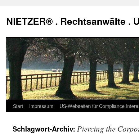
Zum
Inhalt
NIETZER® . Rechtsanwälte .
springen
Start
Impressum
US-Webseiten für Compliance Intere
Piercing the Corpor
Schlagwort-Archiv: