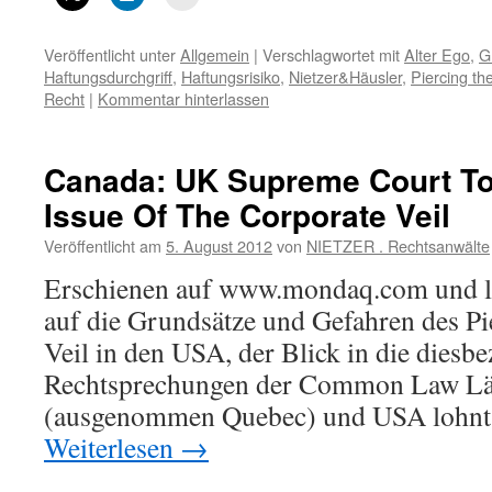
Veröffentlicht unter
Allgemein
|
Verschlagwortet mit
Alter Ego
,
G
Haftungsdurchgriff
,
Haftungsrisiko
,
Nietzer&Häusler
,
Piercing th
Recht
|
Kommentar hinterlassen
Canada: UK Supreme Court To
Issue Of The Corporate Veil
Veröffentlicht am
5. August 2012
von
NIETZER . Rechtsanwälte
Erschienen auf www.mondaq.com und l
auf die Grundsätze und Gefahren des Pi
Veil in den USA, der Blick in die diesb
Rechtsprechungen der Common Law L
(ausgenommen Quebec) und USA lohn
Weiterlesen
→