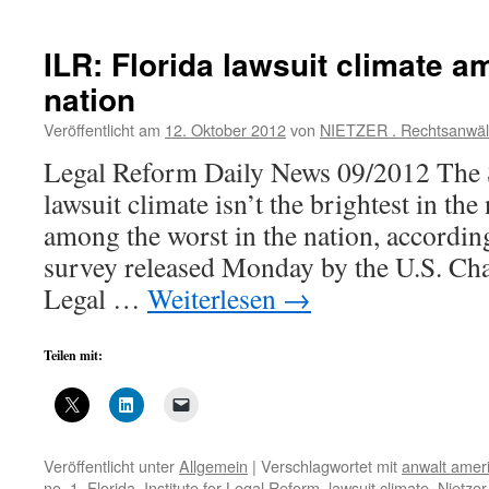
ILR: Florida lawsuit climate a
nation
Veröffentlicht am
12. Oktober 2012
von
NIETZER . Rechtsanwäl
Legal Reform Daily News 09/2012 The S
lawsuit climate isn’t the brightest in the n
among the worst in the nation, accordin
survey released Monday by the U.S. Cha
Legal …
Weiterlesen
→
Teilen mit:
Veröffentlicht unter
Allgemein
|
Verschlagwortet mit
anwalt amer
no. 1
,
Florida
,
Institute for Legal Reform
,
lawsuit climate
,
Nietze