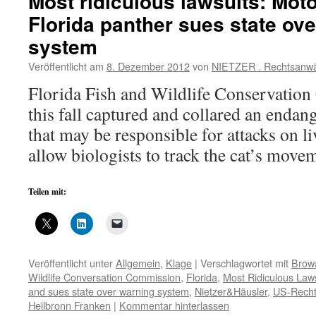
Most ridiculous lawsuits: Moto
Florida panther sues state ov
system
Veröffentlicht am
8. Dezember 2012
von
NIETZER . Rechtsanwä
Florida Fish and Wildlife Conservatio
this fall captured and collared an endan
that may be responsible for attacks on li
allow biologists to track the cat’s move
Teilen mit:
Veröffentlicht unter
Allgemein
,
Klage
|
Verschlagwortet mit
Browa
Wildlife Conversation Commission
,
Florida
,
Most Ridiculous Law
and sues state over warning system
,
Nietzer&Häusler
,
US-Recht
Heilbronn Franken
|
Kommentar hinterlassen