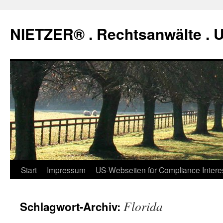
Zum
Inhalt
NIETZER® . Rechtsanwälte .
springen
Start
Impressum
US-Webseiten für Compliance Intere
Florida
Schlagwort-Archiv: