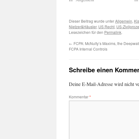
Dieser Beitrag wurde unter
Allgemein
,
Kl
Nietzer&Häusler
,
US Recht
,
US-Zivilproz
Lesezeichen für den
Permalink
.
←
FCPA: McNulty’s Maxims, the Deepwat
FCPA Internal Controls
Schreibe einen Kommen
Deine E-Mail-Adresse wird nicht ver
Kommentar
*