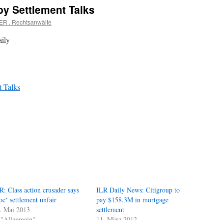
by Settlement Talks
ER . Rechtsanwälte
aily
t Talks
R: Class action crusader says
ILR Daily News: Citigroup to
loc‘ settlement unfair
pay $158.3M in mortgage
. Mai 2013
settlement
 "Allgemein"
11. März 2012