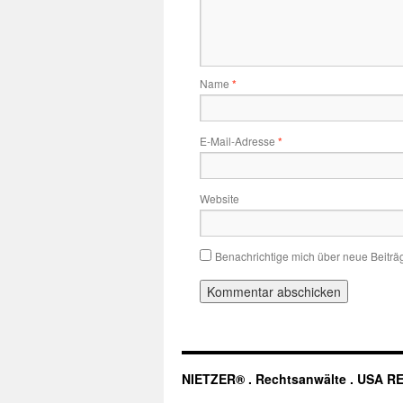
Name
*
E-Mail-Adresse
*
Website
Benachrichtige mich über neue Beiträg
NIETZER® . Rechtsanwälte . USA R