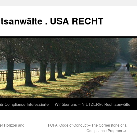
tsanwälte . USA RECHT
ür Compliance Interessierte
Wir über uns – NIETZER®. Rechtsanwälte
er Horizon and
FCPA, Code of Conduct – The Cornerstone of a
Compliance Program
→