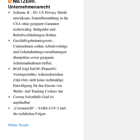
NIETZER®.
Unternehmensrecht
Schrems II – EU US Privacy Shield
unwirksam. Datenübermittlung in die
USA ohne geeignete Garantien
rechtswidrig. Bußgelder und
Betriebsschließungen drohen.
Geschäftsgeheimnisgesetz –
Unternehmen sollten Arbeitsverträge
und Geheimhaltungsvereinbarungen
überprüfen sowie geeignete
Schutzmaßnahmen treffen.
BGH folgt EuGH (Planet49):
Voreingestelltes Ankreuzkästchen
(Opt-Out) stellt keine rechtmäßige
Einwilligung für den Einsatz von
Werbe- und Tracking Cookies dar
Corona Soforthilfe Geld ist
unpfändbar
„Coronarecht“ – SARS-CoV-2 und
die rechtlichen Folgen
Meine Tweets