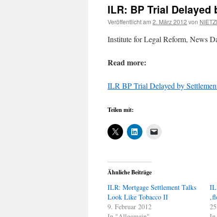
ILR: BP Trial Delayed 
Veröffentlicht am
2. März 2012
von
NIETZ
Institute for Legal Reform, News D
Read more:
ILR BP Trial Delayed by Settlemen
Teilen mit:
Ähnliche Beiträge
ILR: Mortgage Settlement Talks
IL
Look Like Tobacco II
‚f
9. Februar 2012
25
In "Allgemein"
In