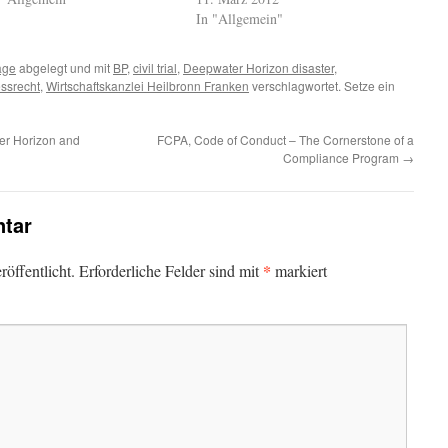
In "Allgemein"
age
abgelegt und mit
BP
,
civil trial
,
Deepwater Horizon disaster
,
essrecht
,
Wirtschaftskanzlei Heilbronn Franken
verschlagwortet. Setze ein
er Horizon and
FCPA, Code of Conduct – The Cornerstone of a
Compliance Program
→
tar
*
öffentlicht.
Erforderliche Felder sind mit
markiert