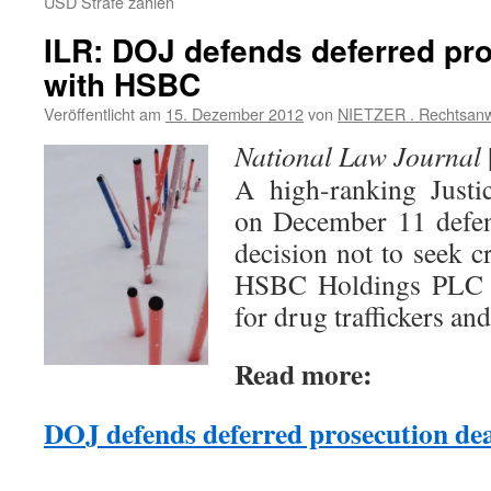
USD Strafe zahlen
ILR: DOJ defends deferred pr
with HSBC
Veröffentlicht am
15. Dezember 2012
von
NIETZER . Rechtsanw
National Law Journal
A high-ranking Justic
on December 11 defen
decision not to seek c
HSBC Holdings PLC f
for drug traffickers and
Read more:
DOJ defends deferred prosecution d