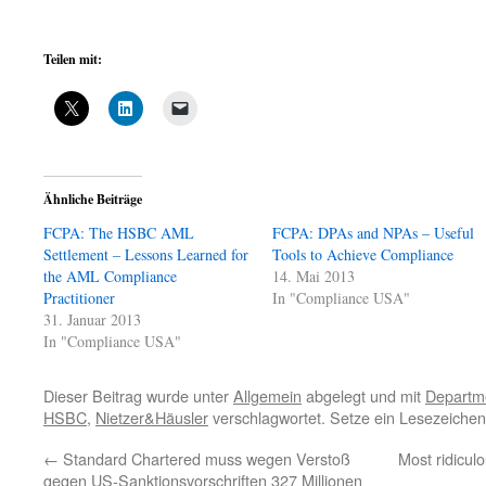
Teilen mit:
Ähnliche Beiträge
FCPA: The HSBC AML
FCPA: DPAs and NPAs – Useful
Settlement – Lessons Learned for
Tools to Achieve Compliance
the AML Compliance
14. Mai 2013
Practitioner
In "Compliance USA"
31. Januar 2013
In "Compliance USA"
Dieser Beitrag wurde unter
Allgemein
abgelegt und mit
Departme
HSBC
,
Nietzer&Häusler
verschlagwortet. Setze ein Lesezeichen
←
Standard Chartered muss wegen Verstoß
Most ridicul
gegen US-Sanktionsvorschriften 327 Millionen