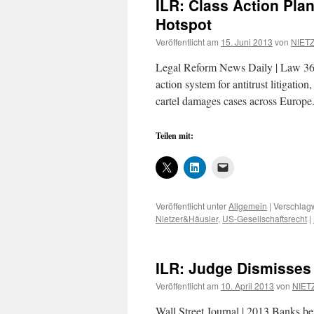
ILR: Class Action Pla
Hotspot
Veröffentlicht am
15. Juni 2013
von
NIETZ
Legal Reform News Daily | Law 360
action system for antitrust litigatio
cartel damages cases across Europ
Teilen mit:
Veröffentlicht unter
Allgemein
|
Verschlagw
Nietzer&Häusler
,
US-Gesellschaftsrecht
|
ILR: Judge Dismisses A
Veröffentlicht am
10. April 2013
von
NIETZ
Wall Street Journal | 2013 Banks bei