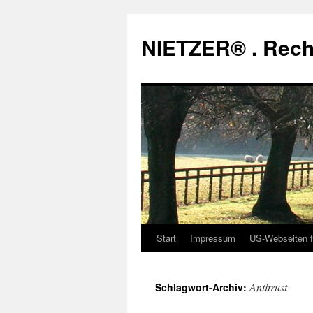
Zum
Inhalt
NIETZER® . Rech
springen
Start
Impressum
US-Webseiten f
Antitrust
Schlagwort-Archiv: