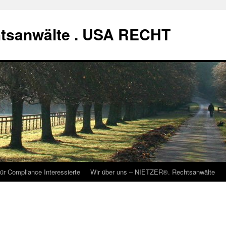
tsanwälte . USA RECHT
ür Compliance Interessierte
Wir über uns – NIETZER®. Rechtsanwälte