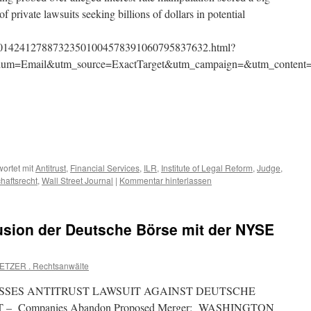
 of private lawsuits seeking billions of dollars in potential
B10001424127887323501004578391060795837632.html?
=Email&utm_source=ExactTarget&utm_campaign=&utm_content
ortet mit
Antitrust
,
Financial Services
,
ILR
,
Institute of Legal Reform
,
Judge
,
haftsrecht
,
Wall Street Journal
|
Kommentar hinterlassen
usion der Deutsche Börse mit der NYSE
ETZER . Rechtsanwälte
ISSES ANTITRUST LAWSUIT AGAINST DEUTSCHE
 Companies Abandon Proposed Merger; WASHINGTON