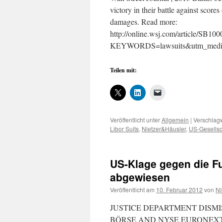
victory in their battle against scores
damages. Read more:
http://online.wsj.com/article/S
KEYWORDS=lawsuits&utm_medium
Teilen mit:
Veröffentlicht unter
Allgemein
|
Verschlagw
Libor Suits
,
Nietzer&Häusler
,
US-Gesellsc
US-Klage gegen die F
abgewiesen
Veröffentlicht am
10. Februar 2012
von
NI
JUSTICE DEPARTMENT DISM
BÖRSE AND NYSE EURONEXT –