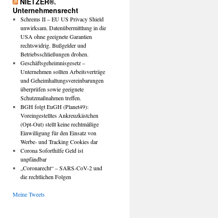
NIETZER®.
Unternehmensrecht
Schrems II – EU US Privacy Shield
unwirksam. Datenübermittlung in die
USA ohne geeignete Garantien
rechtswidrig. Bußgelder und
Betriebsschließungen drohen.
Geschäftsgeheimnisgesetz –
Unternehmen sollten Arbeitsverträge
und Geheimhaltungsvereinbarungen
überprüfen sowie geeignete
Schutzmaßnahmen treffen.
BGH folgt EuGH (Planet49):
Voreingestelltes Ankreuzkästchen
(Opt-Out) stellt keine rechtmäßige
Einwilligung für den Einsatz von
Werbe- und Tracking Cookies dar
Corona Soforthilfe Geld ist
unpfändbar
„Coronarecht“ – SARS-CoV-2 und
die rechtlichen Folgen
Meine Tweets