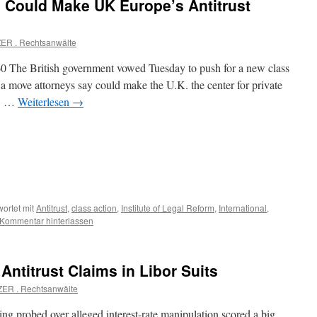
n Could Make UK Europe’s Antitrust
ER . Rechtsanwälte
 The British government vowed Tuesday to push for a new class
n, a move attorneys say could make the U.K. the center for private
e. …
Weiterlesen
→
ortet mit
Antitrust
,
class action
,
Institute of Legal Reform
,
International
,
Kommentar hinterlassen
ntitrust Claims in Libor Suits
ER . Rechtsanwälte
ng probed over alleged interest-rate manipulation scored a big