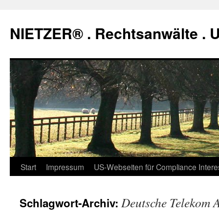
Zum
Inhalt
NIETZER® . Rechtsanwälte .
springen
Start
Impressum
US-Webseiten für Compliance Intere
Deutsche Telekom 
Schlagwort-Archiv: