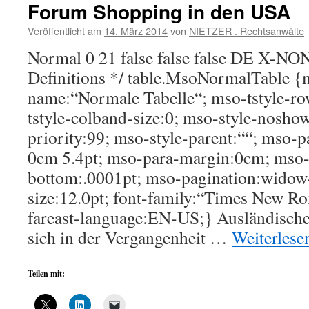
Forum Shopping in den USA
Veröffentlicht am
14. März 2014
von
NIETZER . Rechtsanwälte
Normal 0 21 false false false DE X-N
Definitions */ table.MsoNormalTable {
name:“Normale Tabelle“; mso-tstyle-ro
tstyle-colband-size:0; mso-style-noshow
priority:99; mso-style-parent:““; mso-p
0cm 5.4pt; mso-para-margin:0cm; mso-
bottom:.0001pt; mso-pagination:widow-
size:12.0pt; font-family:“Times New Ro
fareast-language:EN-US;} Ausländisch
sich in der Vergangenheit …
Weiterles
Teilen mit: