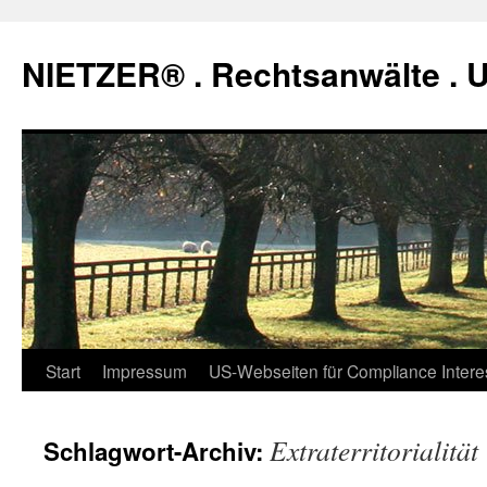
Zum
Inhalt
NIETZER® . Rechtsanwälte .
springen
Start
Impressum
US-Webseiten für Compliance Intere
Extraterritorialität
Schlagwort-Archiv: