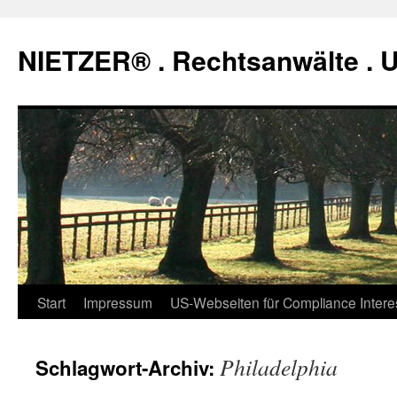
Zum
Inhalt
NIETZER® . Rechtsanwälte .
springen
Start
Impressum
US-Webseiten für Compliance Intere
Philadelphia
Schlagwort-Archiv: