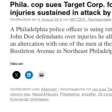
Phila. cop sues Target Corp. f
injuries sustained in attack by
Veröffentlicht am
5. August 2013
von
NIETZER . Rechtsanwälte
A Philadelphia police officer is suing re
John Doe defendants over injuries he all
an altercation with one of the men at the
Bustleton Avenue in Northeast Philadel
Teilen mit:
Veröffentlicht unter
Allgemein
|
Verschlagwortet mit
cop sues Ta
memory loss
,
Nietzer&Häusler
,
Philadelphia
,
shoplifter
,
US corpo
Kommentar hinterlassen