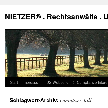
Zum
Inhalt
NIETZER® . Rechtsanwälte .
springen
Start
Impressum
US-Webseiten für Compliance Intere
cemetary fall
Schlagwort-Archiv: