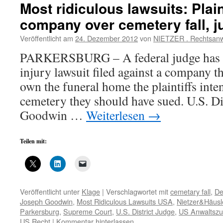
Most ridiculous lawsuits: Plai
company over cemetery fall, j
Veröffentlicht am
24. Dezember 2012
von
NIETZER . Rechtsanw
PARKERSBURG – A federal judge has d
injury lawsuit filed against a company t
own the funeral home the plaintiffs inte
cemetery they should have sued. U.S. Di
Goodwin …
Weiterlesen
→
Teilen mit:
Veröffentlicht unter
Klage
|
Verschlagwortet mit
cemetary fall
,
De
Joseph Goodwin
,
Most Ridiculous Lawsuits USA
,
Nietzer&Häusl
Parkersburg
,
Supreme Court
,
U.S. District Judge
,
US Anwaltszu
US Recht
|
Kommentar hinterlassen